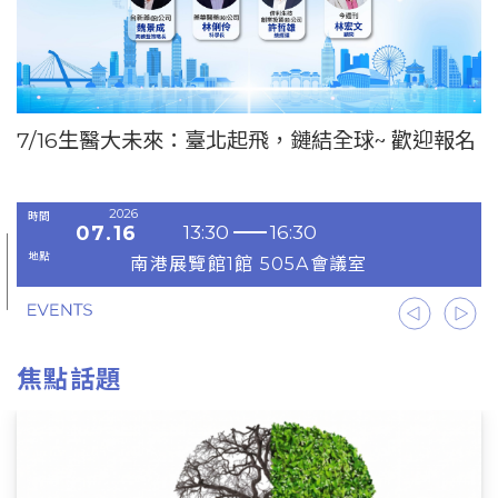
7/16生醫大未來：臺北起飛，鏈結全球~ 歡迎報名
2026
時間
13:30
16:30
07.16
地點
南港展覽館1館 505A會議室
上一頁
下
焦點話題