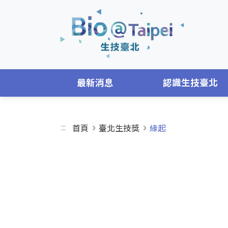
跳到主要內容區
最新消息
認識生技臺北
:::
首頁
臺北生技獎
緣起
ABOUT
緣起