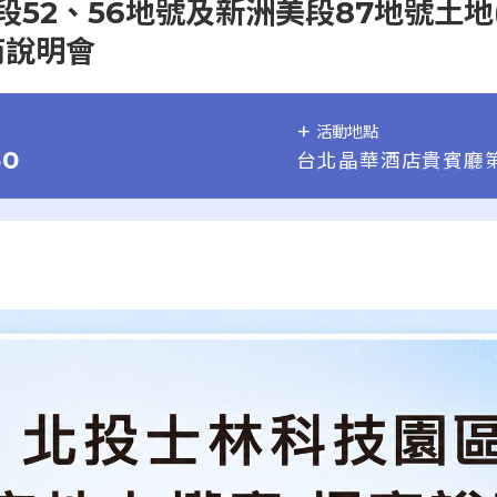
52、56地號及新洲美段87地號土地(
商說明會
活動地點
30
台北晶華酒店貴賓廳第