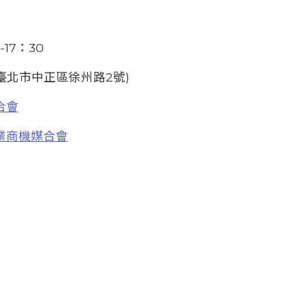
-17：30
臺北市中正區徐州路2號)
合會
產業商機媒合會